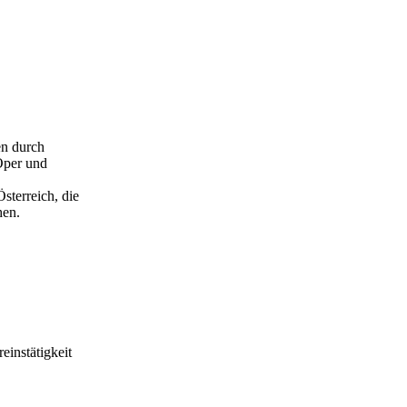
en durch
Oper und
sterreich, die
hen.
einstätigkeit