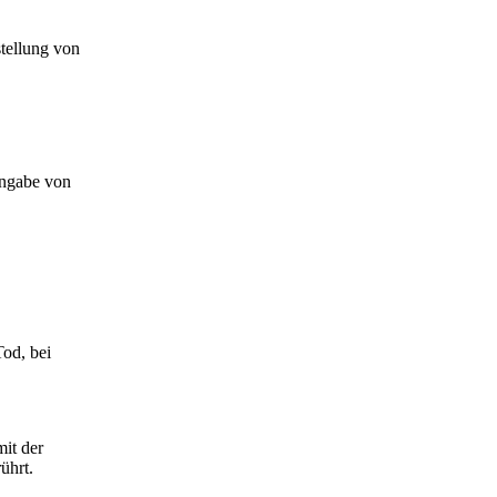
tellung von
Angabe von
Tod, bei
it der
ührt.