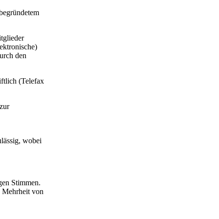
h begründetem
tglieder
ektronische)
urch den
tlich (Telefax
zur
ulässig, wobei
igen Stimmen.
n Mehrheit von