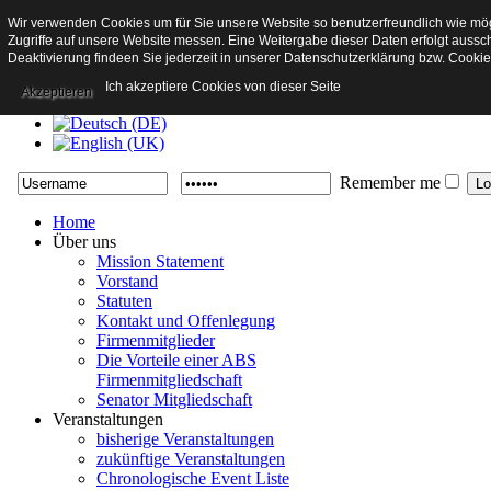
Wir verwenden Cookies um für Sie unsere Website so benutzerfreundlich wie mögl
Kontakt
Zugriffe auf unsere Website messen. Eine Weitergabe dieser Daten erfolgt aussch
Mission Statement
Deaktivierung findeen Sie jederzeit in unserer Datenschutzerklärung bzw. Cooki
Statuten
Datenschutzerklärung
Ich akzeptiere Cookies von dieser Seite
Akzeptieren
Remember me
Home
Über uns
Mission Statement
Vorstand
Statuten
Kontakt und Offenlegung
Firmenmitglieder
Die Vorteile einer ABS
Firmenmitgliedschaft
Senator Mitgliedschaft
Veranstaltungen
bisherige Veranstaltungen
zukünftige Veranstaltungen
Chronologische Event Liste