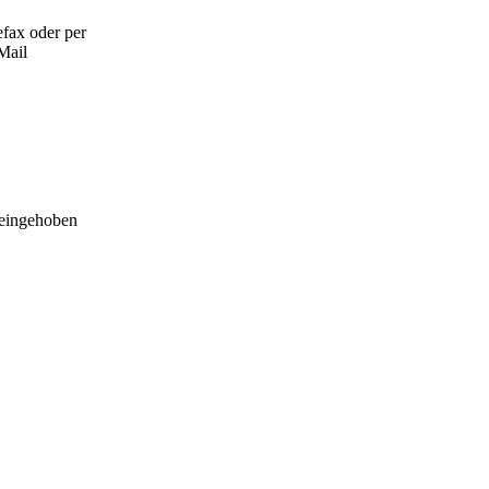
efax oder per
Mail
 eingehoben