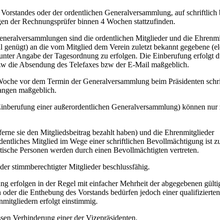
 Vorstandes oder der ordentlichen Generalversammlung, auf schriftlic
gen der Rechnungsprüfer binnen 4 Wochen stattzufinden.
eneralversammlungen sind die ordentlichen Mitglieder und die Ehrenmi
 genügt) an die vom Mitglied dem Verein zuletzt bekannt gegebene (el
nter Angabe der Tagesordnung zu erfolgen. Die Einberufung erfolgt d
 bzw die Absendung des Telefaxes bzw der E-Mail maßgeblich.
oche vor dem Termin der Generalversammlung beim Präsidenten schrif
nlangen maßgeblich.
Einberufung einer außerordentlichen Generalversammlung) können nur 
ferne sie den Mitgliedsbeitrag bezahlt haben) und die Ehrenmitglieder
entliches Mitglied im Wege einer schriftlichen Bevollmächtigung ist z
stische Personen werden durch einen Bevollmächtigten vertreten.
r stimmberechtigter Mitglieder beschlussfähig.
g erfolgen in der Regel mit einfacher Mehrheit der abgegebenen gült
oder die Enthebung des Vorstands bedürfen jedoch einer qualifizierte
mitgliedern erfolgt einstimmig.
ssen Verhinderung einer der Vizepräsidenten.