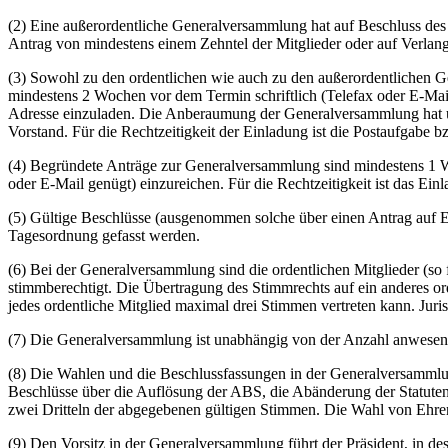
(2) Eine außerordentliche Generalversammlung hat auf Beschluss des
Antrag von mindestens einem Zehntel der Mitglieder oder auf Verlan
(3) Sowohl zu den ordentlichen wie auch zu den außerordentlichen G
mindestens 2 Wochen vor dem Termin schriftlich (Telefax oder E-Mail
Adresse einzuladen. Die Anberaumung der Generalversammlung hat u
Vorstand. Für die Rechtzeitigkeit der Einladung ist die Postaufgabe
(4) Begründete Anträge zur Generalversammlung sind mindestens 1 W
oder E-Mail genügt) einzureichen. Für die Rechtzeitigkeit ist das Ei
(5) Gültige Beschlüsse (ausgenommen solche über einen Antrag auf 
Tagesordnung gefasst werden.
(6) Bei der Generalversammlung sind die ordentlichen Mitglieder (so 
stimmberechtigt. Die Übertragung des Stimmrechts auf ein anderes ord
jedes ordentliche Mitglied maximal drei Stimmen vertreten kann. Juri
(7) Die Generalversammlung ist unabhängig von der Anzahl anwesende
(8) Die Wahlen und die Beschlussfassungen in der Generalversammlun
Beschlüsse über die Auflösung der ABS, die Abänderung der Statuten 
zwei Dritteln der abgegebenen gültigen Stimmen. Die Wahl von Ehren
(9) Den Vorsitz in der Generalversammlung führt der Präsident, in de