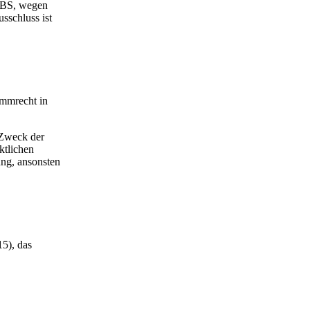
 ABS, wegen
sschluss ist
immrecht in
 Zweck der
ktlichen
ung, ansonsten
15), das