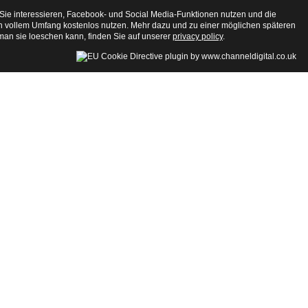
 Sie interessieren, Facebook- und Social Media-Funktionen nutzen und die
n in vollem Umfang kostenlos nutzen. Mehr dazu und zu einer möglichen späteren
man sie loeschen kann, finden Sie auf unserer
privacy policy
.