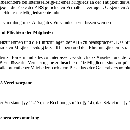
besondere bei Interesselosigkeit eines Mitglieds an der Tätigkeit der
gegen die Ziele der ABS gerichteten Verhaltens verfügen. Gegen den Au
heidung die Mitgliedsrechte ruhen.
versammlung über Antrag des Vorstandes beschlossen werden.
nd Pflichten der Mitglieder
S teilzunehmen und die Einrichtungen der ABS zu beanspruchen. Das St
sie den Mitgliedsbeitrag bezahlt haben) und den Ehrenmitgliedern zu.
äften zu fördern und alles zu unterlassen, wodurch das Ansehen und der
Beschlüsse der Vereinsorgane zu beachten. Die Mitglieder sind zur pün
 Falle ordentlicher Mitglieder nach dem Beschluss der Generalversamml
 8 Vereinsorgane
Vorstand (§§ 11-13), die Rechnungsprüfer (§ 14), das Sekretariat (§ 
Generalversammlung