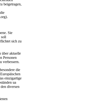
zu beigetragen,
die
.org).
bene. Sie
 soll
lichtet sich zu
n über aktuelle
hen Personen
u verbessern.
besondere die
r Europäischen
as einzigartige
bständen ua
 den diversen
ienen