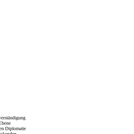
rverständigung
 Ebene
hen Diplomatie
rückenden