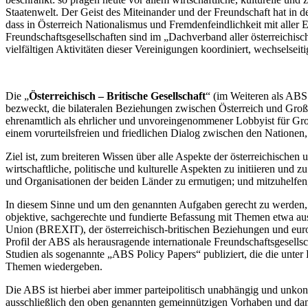
Staatenwelt. Der Geist des Miteinander und der Freundschaft hat in d
dass in Österreich Nationalismus und Fremdenfeindlichkeit mit aller 
Freundschaftsgesellschaften sind im „Dachverband aller österreichi
vielfältigen Aktivitäten dieser Vereinigungen koordiniert, wechselsei
Die „
Österreichisch – Britische Gesellschaft
“ (im Weiteren als ABS 
bezweckt, die bilateralen Beziehungen zwischen Österreich und Großbr
ehrenamtlich als ehrlicher und unvoreingenommener Lobbyist für Groß
einem vorurteilsfreien und friedlichen Dialog zwischen den Nationen
Ziel ist, zum breiteren Wissen über alle Aspekte der österreichischen 
wirtschaftliche, politische und kulturelle Aspekten zu initiieren un
und Organisationen der beiden Länder zu ermutigen; und mitzuhelfen
In diesem Sinne und um den genannten Aufgaben gerecht zu werden, 
objektive, sachgerechte und fundierte Befassung mit Themen etwa aus
Union (BREXIT), der österreichisch-britischen Beziehungen und europ
Profil der ABS als herausragende internationale Freundschaftsgesel
Studien als sogenannte „ABS Policy Papers“ publiziert, die die unte
Themen wiedergeben.
Die ABS ist hierbei aber immer parteipolitisch unabhängig und unko
ausschließlich den oben genannten gemeinnützigen Vorhaben und dami