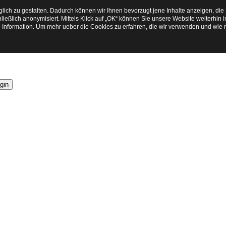
ich zu gestalten. Dadurch können wir Ihnen bevorzugt jene Inhalte anzeigen, die
ließlich anonymisiert. Mittels Klick auf „OK“ können Sie unsere Website weiterhi
e-Information. Um mehr ueber die Cookies zu erfahren, die wir verwenden und wie 