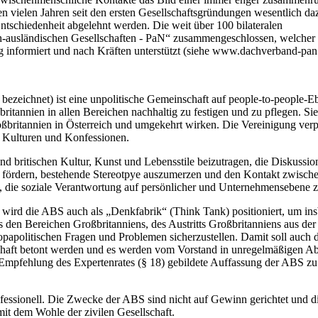
en vielen Jahren seit den ersten Gesellschaftsgründungen wesentlich da
Entschiedenheit abgelehnt werden. Die weit über 100 bilateralen
sch-ausländischen Gesellschaften - PaN“ zusammengeschlossen, welcher 
tig informiert und nach Kräften unterstützt (siehe www.dachverband-pan
bezeichnet) ist eine unpolitische Gemeinschaft auf people-to-people-E
itannien in allen Bereichen nachhaltig zu festigen und zu pflegen. Sie
britannien in Österreich und umgekehrt wirken. Die Vereinigung verpf
, Kulturen und Konfessionen.
und britischen Kultur, Kunst und Lebensstile beizutragen, die Diskussio
d zu fördern, bestehende Stereotpye auszumerzen und den Kontakt zwisc
, die soziale Verantwortung auf persönlicher und Unternehmensebene z
wird die ABS auch als „Denkfabrik“ (Think Tank) positioniert, um ins
 den Bereichen Großbritanniens, des Austritts Großbritanniens aus de
apolitischen Fragen und Problemen sicherzustellen. Damit soll auch d
lschaft betont werden und es werden vom Vorstand in unregelmäßigen A
r Empfehlung des Expertenrates (§ 18) gebildete Auffassung der ABS zu
nfessionell. Die Zwecke der ABS sind nicht auf Gewinn gerichtet und d
t dem Wohle der zivilen Gesellschaft.